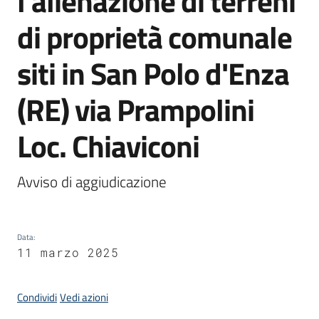
l'alienazione di terreni
Polo
di proprietà comunale
d'Enza
siti in San Polo d'Enza
(RE) via Prampolini
A
l
Loc. Chiaviconi
b
o
Avviso di aggiudicazione
PagoPA
Data
:
PNRR
11 marzo 2025
Tutti
Condividi
Vedi azioni
gli
argomenti