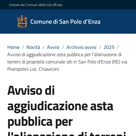
Vai al contenuto
Vai alla navigazione
Vai al footer
Unione dei Comuni della Val d'Enza
Comune
Comune di San Polo d'Enza
di San
Polo
d'Enza
Home
/
Novità
/
Avvisi
/
Archivio avvisi
/
2025
/
Avviso di aggiudicazione asta pubblica per l'alienazione di
terreni di proprietà comunale siti in San Polo d'Enza (RE) via
Prampolini Loc. Chiaviconi
Amministrazione
Avviso di
Salta al contenuto
Novità
Menu selezionato
aggiudicazione asta
Servizi
pubblica per
Vivere
San