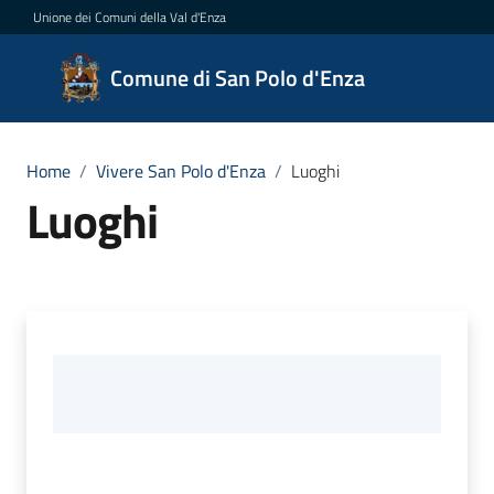
Vai al contenuto
Vai alla navigazione
Vai al footer
Unione dei Comuni della Val d'Enza
Comune
Comune di San Polo d'Enza
di San
Polo
d'Enza
Home
/
Vivere San Polo d'Enza
/
Luoghi
Luoghi
Amministrazione
Novità
Servizi
Vivere
San