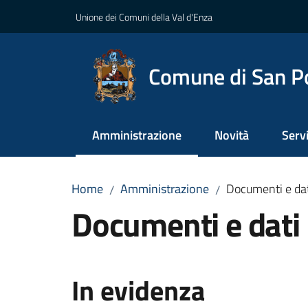
Vai al contenuto
Vai alla navigazione
Vai al footer
Unione dei Comuni della Val d'Enza
Comune di San P
Amministrazione
Novità
Servi
Menu selezionato
Home
Amministrazione
Documenti e da
/
/
Documenti e dati
In evidenza