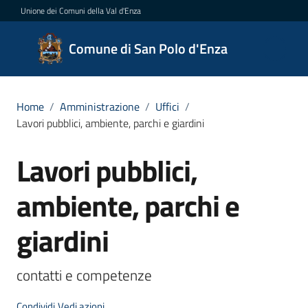
Vai al contenuto
Vai alla navigazione
Vai al footer
Unione dei Comuni della Val d'Enza
Comune
Comune di San Polo d'Enza
di San
Polo
d'Enza
Home
/
Amministrazione
/
Uffici
/
Lavori pubblici, ambiente, parchi e giardini
Lavori pubblici,
Salta al contenuto
Amministrazione
Menu selezionato
ambiente, parchi e
Novità
giardini
Servizi
contatti e competenze
Vivere
San
Condividi
Vedi azioni