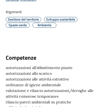
Polo
d'Enza
Argomenti
Gestione del territorio
Sviluppo sostenibile
Spazio verde
Ambiente
A
l
b
o
Competenze
autorizzazioni all'abbattimento piante
PagoPA
autorizzazioni allo scarico
autorizzazioni alle attività estrattive
PNRR
ordinanze di igiene ambientale
valutazione e rilascio autorizzazioni/deroghe alle
Tutti
attività rumorose temporanee
gli
rilascio pareri ambientali su pratiche
argomenti