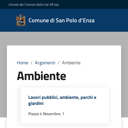
Vai al contenuto
Vai alla navigazione
Vai al footer
Unione dei Comuni della Val d'Enza
Comune
Comune di San Polo d'Enza
di San
Polo
d'Enza
Home
/
Argomenti
/
Ambiente
Ambiente
Amministrazione
Novità
Lavori pubblici, ambiente, parchi e
Servizi
giardini
Piazza 4 Novembre, 1
Vivere
San