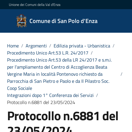
Vai al contenuto
Vai alla navigazione
Vai al footer
Unione dei Comuni della Val d'Enza
Comune
Comune di San Polo d'Enza
di San
Polo
d'Enza
Home
/
Argomenti
/
Edilizia privata - Urbanistica
/
Procedimento Unico Art.53 L.R. 24/2017
/
Procedimento Unico Art.53 della LR 24/2017 e s.m.i.
per l'ampliamento del Centro di Accoglienza Beata
Amministrazione
Vergine Maria in località Pontenovo richiesto da
/
Parrocchia di San Pietro e Paolo e da Il Pilastro Soc.
Coop Sociale
Novità
Integrazioni dopo 1° Conferenza dei Servizi
/
Protocollo n.6881 del 23/05/2024
Servizi
Protocollo n.6881 del
Vivere
23/05/2024
San