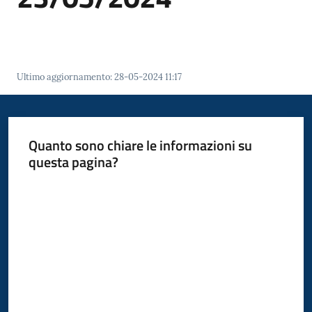
Polo
d'Enza
Ultimo aggiornamento
:
28-05-2024 11:17
A
l
Quanto sono chiare le informazioni su
b
questa pagina?
o
Valuta da 1 a 5 stelle
PagoPA
PNRR
Tutti
gli
argomenti