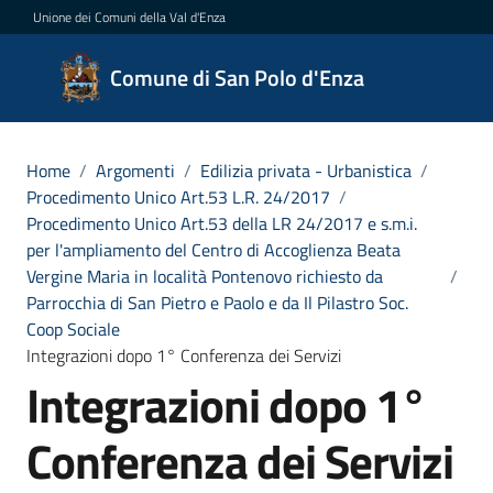
Vai al contenuto
Vai alla navigazione
Vai al footer
Unione dei Comuni della Val d'Enza
Comune
Comune di San Polo d'Enza
di San
Polo
d'Enza
Home
/
Argomenti
/
Edilizia privata - Urbanistica
/
Procedimento Unico Art.53 L.R. 24/2017
/
Procedimento Unico Art.53 della LR 24/2017 e s.m.i.
per l'ampliamento del Centro di Accoglienza Beata
Amministrazione
Vergine Maria in località Pontenovo richiesto da
/
Parrocchia di San Pietro e Paolo e da Il Pilastro Soc.
Coop Sociale
Novità
Integrazioni dopo 1° Conferenza dei Servizi
Integrazioni dopo 1°
Servizi
Conferenza dei Servizi
Vivere
San