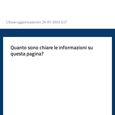
Polo
d'Enza
Ultimo aggiornamento
:
28-05-2024 11:17
A
Quanto sono chiare le informazioni su
l
questa pagina?
b
o
Valuta da 1 a 5 stelle
PagoPA
PNRR
Tutti
gli
argomenti