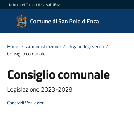
Vai al contenuto
Vai alla navigazione
Vai al footer
Unione dei Comuni della Val d'Enza
Comune
Comune di San Polo d'Enza
di San
Polo
d'Enza
Home
/
Amministrazione
/
Organi di governo
/
Consiglio comunale
Consiglio comunale
Salta al contenuto
Amministrazione
Menu selezionato
Legislazione 2023-2028
Novità
Condividi
Vedi azioni
Servizi
Vivere
San