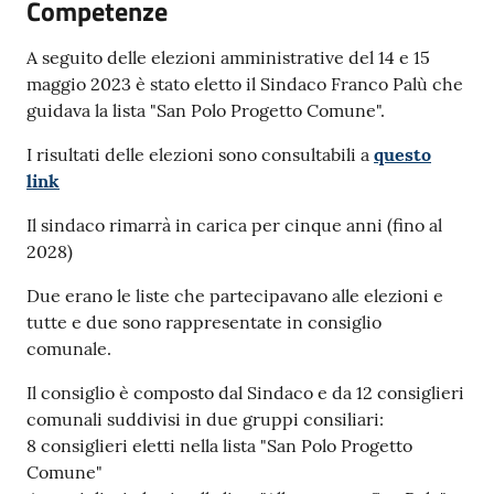
Competenze
Polo
d'Enza
A seguito delle elezioni amministrative del 14 e 15
maggio 2023 è stato eletto il Sindaco Franco Palù che
guidava la lista "San Polo Progetto Comune".
I risultati delle elezioni sono consultabili a
questo
A
link
l
Il sindaco rimarrà in carica per cinque anni (fino al
b
2028)
o
Due erano le liste che partecipavano alle elezioni e
PagoPA
tutte e due sono rappresentate in consiglio
comunale.
PNRR
Il consiglio è composto dal Sindaco e da 12 consiglieri
comunali suddivisi in due gruppi consiliari:
Tutti
8 consiglieri eletti nella lista "San Polo Progetto
gli
Comune"
argomenti