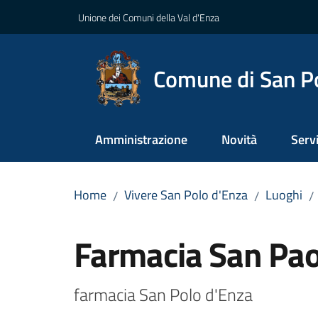
Vai al contenuto
Vai alla navigazione
Vai al footer
Unione dei Comuni della Val d'Enza
Comune di San P
Amministrazione
Novità
Servi
Home
Vivere San Polo d'Enza
Luoghi
/
/
/
Salta al contenuto
Farmacia San Pao
farmacia San Polo d'Enza