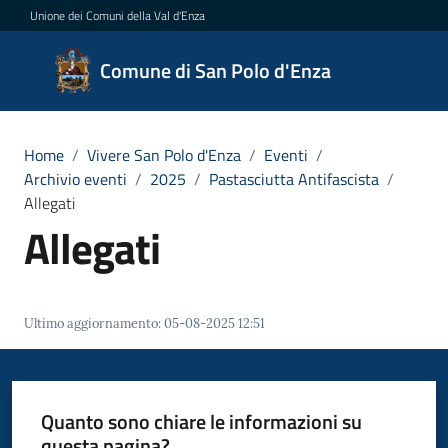
Vai al contenuto
Vai alla navigazione
Vai al footer
Unione dei Comuni della Val d'Enza
Comune
Comune di San Polo d'Enza
di San
Polo
d'Enza
Home
/
Vivere San Polo d'Enza
/
Eventi
/
Archivio eventi
/
2025
/
Pastasciutta Antifascista
/
Allegati
Allegati
Amministrazione
Novità
Ultimo aggiornamento
:
05-08-2025 12:51
Servizi
Vivere
Quanto sono chiare le informazioni su
San
questa pagina?