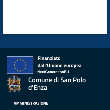
Polo
d'Enza
A
l
b
o
PagoPA
Comune di San Polo
PNRR
d'Enza
Tutti
AMMINISTRAZIONE
gli
argomenti