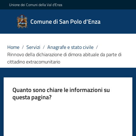
Vai al contenuto
Vai alla navigazione
Vai al footer
Unione dei Comuni della Val d'Enza
Comune
Comune di San Polo d'Enza
di San
Polo
d'Enza
Home
/
Servizi
/
Anagrafe e stato civile
/
Rinnovo della dichiarazione di dimora abituale da parte di
cittadino extracomunitario
Amministrazione
Quanto sono chiare le informazioni su
Novità
questa pagina?
Servizi
Valuta da 1 a 5 stelle
Menu selezionato
Vivere
San