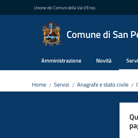
Vai al contenuto
Vai alla navigazione
Vai al footer
Unione dei Comuni della Val d'Enza
Comune di San P
Amministrazione
Novità
Servi
Menu
Home
Servizi
Anagrafe e stato civile
/
/
/
Qu
pa
Valut