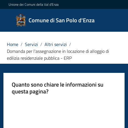
Vai al contenuto
Vai alla navigazione
Vai al footer
Unione dei Comuni della Val d'Enza
Comune
Comune di San Polo d'Enza
di San
Polo
d'Enza
Home
/
Servizi
/
Altri servizi
/
Domanda per l'assegnazione in locazione di alloggio di
edilizia residenziale pubblica - ERP
Amministrazione
Quanto sono chiare le informazioni su
Novità
questa pagina?
Servizi
Valuta da 1 a 5 stelle
Menu selezionato
Vivere
San