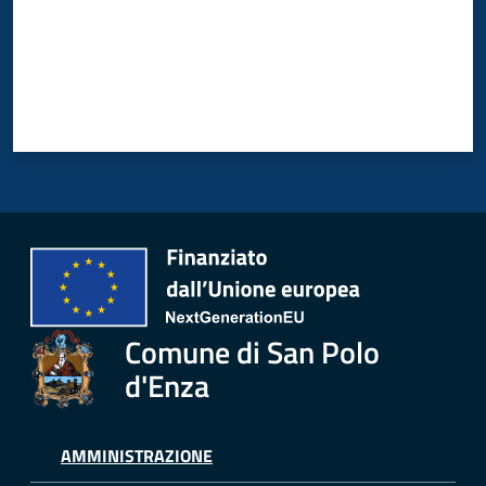
Polo
d'Enza
A
l
b
o
PagoPA
Comune di San Polo
PNRR
d'Enza
Tutti
AMMINISTRAZIONE
gli
argomenti