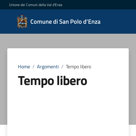
Vai al contenuto
Vai alla navigazione
Vai al footer
Unione dei Comuni della Val d'Enza
Comune
Comune di San Polo d'Enza
di San
Polo
d'Enza
Home
/
Argomenti
/
Tempo libero
Tempo libero
Amministrazione
Novità
Servizi
Vivere
San