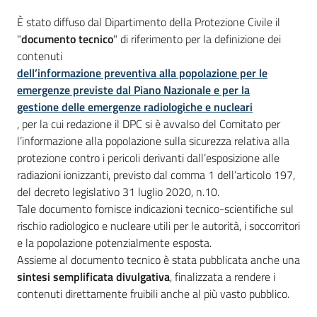
Polo
È stato diffuso dal Dipartimento della Protezione Civile il
d'Enza
"
documento tecnico
" di riferimento per la definizione dei
contenuti
dell’informazione preventiva alla popolazione per le
emergenze previste dal Piano Nazionale e per la
gestione delle emergenze radiologiche e nucleari
A
, per la cui redazione il DPC si è avvalso del Comitato per
l
l’informazione alla popolazione sulla sicurezza relativa alla
b
protezione contro i pericoli derivanti dall’esposizione alle
o
radiazioni ionizzanti, previsto dal comma 1 dell’articolo 197,
del decreto legislativo 31 luglio 2020, n.10.
PagoPA
Tale documento fornisce indicazioni tecnico-scientifiche sul
rischio radiologico e nucleare utili per le autorità, i soccorritori
e la popolazione potenzialmente esposta.
PNRR
Assieme al documento tecnico è stata pubblicata anche una
sintesi semplificata divulgativa
, finalizzata a rendere i
Tutti
contenuti direttamente fruibili anche al più vasto pubblico.
gli
argomenti