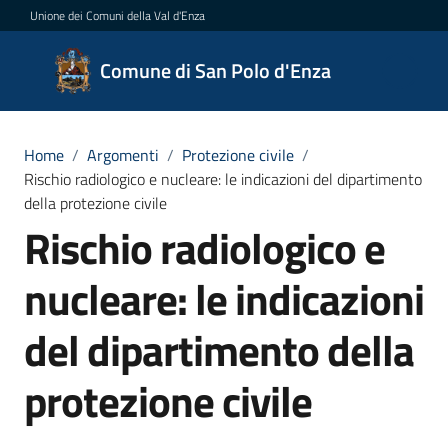
Vai al contenuto
Vai alla navigazione
Vai al footer
Unione dei Comuni della Val d'Enza
Comune
Comune di San Polo d'Enza
di San
Polo
d'Enza
Home
/
Argomenti
/
Protezione civile
/
Rischio radiologico e nucleare: le indicazioni del dipartimento
della protezione civile
Rischio radiologico e
Amministrazione
nucleare: le indicazioni
Novità
del dipartimento della
Servizi
protezione civile
Vivere
San