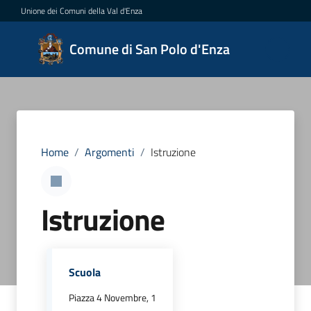
Vai al contenuto
Vai alla navigazione
Vai al footer
Unione dei Comuni della Val d'Enza
Comune
Comune di San Polo d'Enza
di San
Polo
d'Enza
Home
/
Argomenti
/
Istruzione
Amministrazione
Istruzione
Novità
Servizi
Scuola
Vivere
Piazza 4 Novembre, 1
San