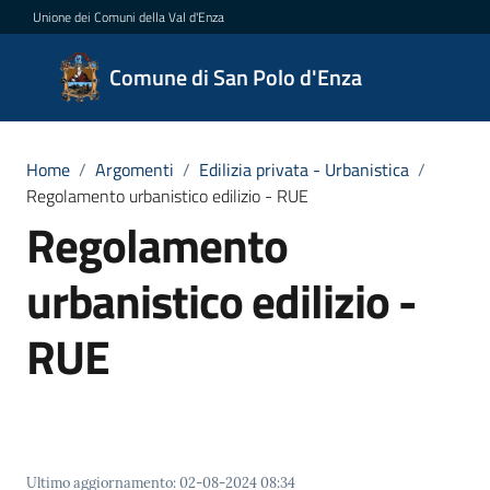
Vai al contenuto
Vai alla navigazione
Vai al footer
Unione dei Comuni della Val d'Enza
Comune
Comune di San Polo d'Enza
di San
Polo
d'Enza
Home
/
Argomenti
/
Edilizia privata - Urbanistica
/
Regolamento urbanistico edilizio - RUE
Regolamento
Amministrazione
urbanistico edilizio -
Novità
RUE
Servizi
Vivere
San
Ultimo aggiornamento
:
02-08-2024 08:34