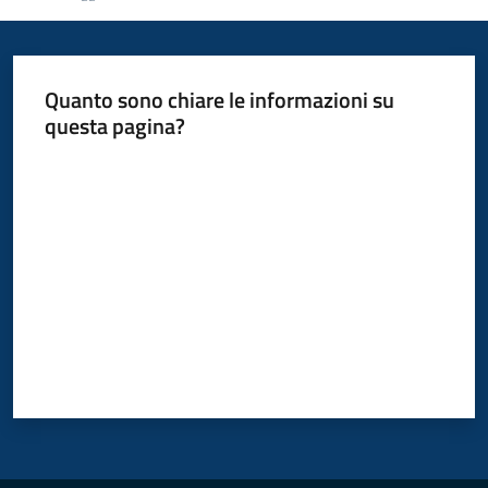
Polo
d'Enza
Quanto sono chiare le informazioni su
questa pagina?
Valuta da 1 a 5 stelle
A
l
b
o
PagoPA
PNRR
Tutti
gli
argomenti