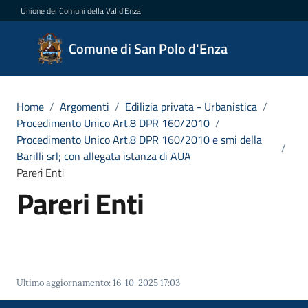
Vai al contenuto
Vai alla navigazione
Vai al footer
Unione dei Comuni della Val d'Enza
Comune
Comune di San Polo d'Enza
di San
Polo
d'Enza
Home
/
Argomenti
/
Edilizia privata - Urbanistica
/
Procedimento Unico Art.8 DPR 160/2010
/
Procedimento Unico Art.8 DPR 160/2010 e smi della
/
Barilli srl; con allegata istanza di AUA
Amministrazione
Pareri Enti
Pareri Enti
Novità
Servizi
Vivere
Ultimo aggiornamento
:
16-10-2025 17:03
San