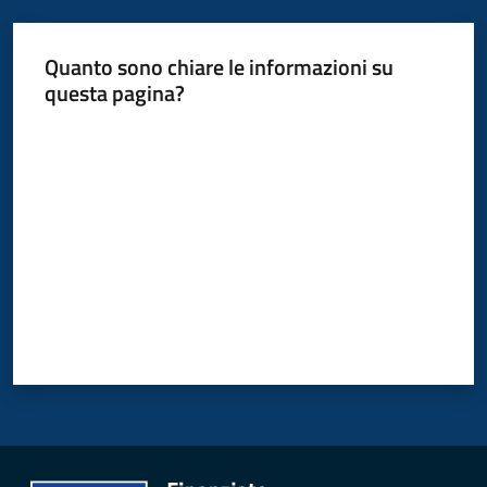
Polo
d'Enza
Quanto sono chiare le informazioni su
questa pagina?
Valuta da 1 a 5 stelle
A
l
b
o
PagoPA
PNRR
Tutti
gli
argomenti