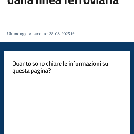
Polo
d'Enza
Ultimo aggiornamento
:
28-08-2025 16:44
A
l
Quanto sono chiare le informazioni su
b
questa pagina?
o
Valuta da 1 a 5 stelle
PagoPA
PNRR
Tutti
gli
argomenti