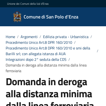
Vai al contenuto
Vai alla navigazione
Vai al footer
Unione dei Comuni della Val d'Enza
Comune
Comune di San Polo d'Enza
di San
Polo
d'Enza
Home
/
Argomenti
/
Edilizia privata - Urbanistica
/
Procedimento Unico Art.8 DPR 160/2010
/
Procedimento Unico Art.8 DPR 160/2010 e smi della
/
Barilli srl; con allegata istanza di AUA
Amministrazione
Integrazioni dopo 2° seduta della CDS
/
Domanda in deroga alla distanza minima dalla linea
ferroviaria
Novità
Domanda in deroga
Servizi
alla distanza minima
Vivere
dalla linea ferroviaria
San