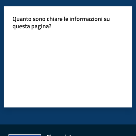
Polo
d'Enza
Quanto sono chiare le informazioni su
questa pagina?
Valuta da 1 a 5 stelle
A
l
b
o
PagoPA
PNRR
Tutti
gli
argomenti