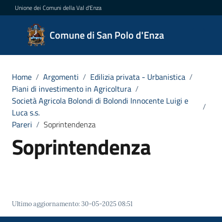
Vai al contenuto
Vai alla navigazione
Vai al footer
Unione dei Comuni della Val d'Enza
Comune
Comune di San Polo d'Enza
di San
Polo
d'Enza
Home
/
Argomenti
/
Edilizia privata - Urbanistica
/
Piani di investimento in Agricoltura
/
Società Agricola Bolondi di Bolondi Innocente Luigi e
/
Luca s.s.
Amministrazione
Pareri
/
Soprintendenza
Soprintendenza
Novità
Servizi
Vivere
Ultimo aggiornamento
:
30-05-2025 08:51
San