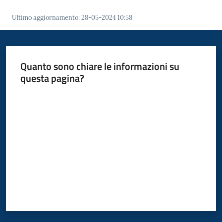
Polo
d'Enza
Ultimo aggiornamento
:
28-05-2024 10:58
Quanto sono chiare le informazioni su
questa pagina?
A
l
Valuta da 1 a 5 stelle
b
o
PagoPA
PNRR
Tutti
gli
argomenti