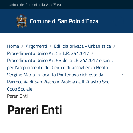
Vai al contenuto
Vai alla navigazione
Vai al footer
Unione dei Comuni della Val d'Enza
Comune
Comune di San Polo d'Enza
di San
Polo
d'Enza
Home
/
Argomenti
/
Edilizia privata - Urbanistica
/
Procedimento Unico Art.53 L.R. 24/2017
/
Procedimento Unico Art.53 della LR 24/2017 e s.m.i.
per l'ampliamento del Centro di Accoglienza Beata
Amministrazione
Vergine Maria in località Pontenovo richiesto da
/
Parrocchia di San Pietro e Paolo e da Il Pilastro Soc.
Coop Sociale
Novità
Pareri Enti
Pareri Enti
Servizi
Vivere
San