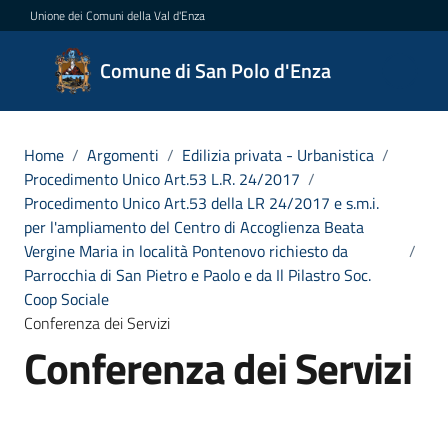
Vai al contenuto
Vai alla navigazione
Vai al footer
Unione dei Comuni della Val d'Enza
Comune
Comune di San Polo d'Enza
di San
Polo
d'Enza
Home
/
Argomenti
/
Edilizia privata - Urbanistica
/
Procedimento Unico Art.53 L.R. 24/2017
/
Procedimento Unico Art.53 della LR 24/2017 e s.m.i.
per l'ampliamento del Centro di Accoglienza Beata
Amministrazione
Vergine Maria in località Pontenovo richiesto da
/
Parrocchia di San Pietro e Paolo e da Il Pilastro Soc.
Coop Sociale
Novità
Conferenza dei Servizi
Conferenza dei Servizi
Servizi
Vivere
San