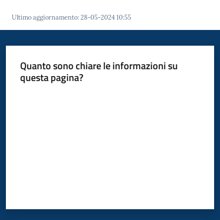
Polo
d'Enza
Ultimo aggiornamento
:
28-05-2024 10:55
Quanto sono chiare le informazioni su
questa pagina?
A
l
Valuta da 1 a 5 stelle
b
o
PagoPA
PNRR
Tutti
gli
argomenti