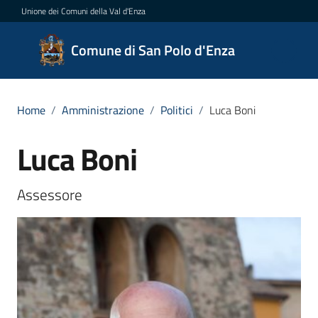
Vai al contenuto
Vai alla navigazione
Vai al footer
Unione dei Comuni della Val d'Enza
Comune
Comune di San Polo d'Enza
di San
Polo
d'Enza
Home
/
Amministrazione
/
Politici
/
Luca Boni
Luca Boni
Salta al contenuto
Amministrazione
Assessore 
Menu selezionato
Novità
Servizi
Vivere
San