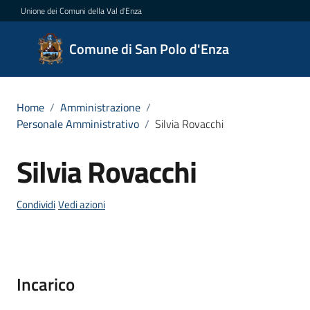
Vai al contenuto
Vai alla navigazione
Vai al footer
Unione dei Comuni della Val d'Enza
Comune
Comune di San Polo d'Enza
di San
Polo
d'Enza
Home
/
Amministrazione
/
Personale Amministrativo
/
Silvia Rovacchi
Silvia Rovacchi
Salta al contenuto
Amministrazione
Menu selezionato
Condividi
Vedi azioni
Novità
Servizi
Incarico
Vivere
San