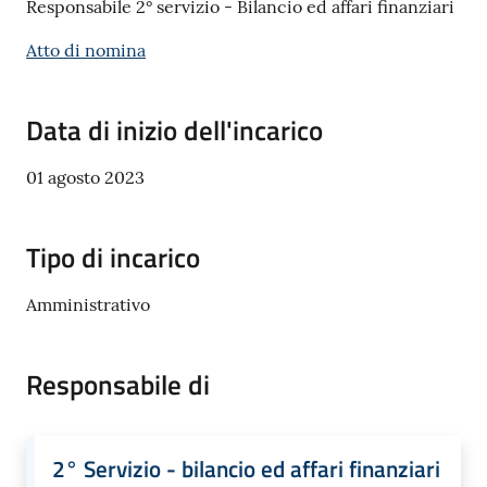
Responsabile 2° servizio - Bilancio ed affari finanziari
Polo
d'Enza
Atto di nomina
Data di inizio dell'incarico
A
01 agosto 2023
l
b
Tipo di incarico
o
Amministrativo
PagoPA
PNRR
Responsabile di
Tutti
gli
2° Servizio - bilancio ed affari finanziari
argomenti