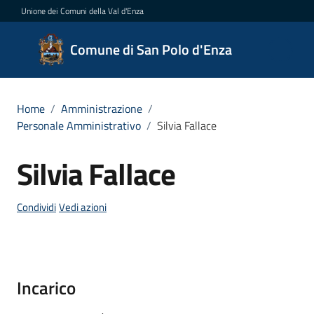
Vai al contenuto
Vai alla navigazione
Vai al footer
Unione dei Comuni della Val d'Enza
Comune
Comune di San Polo d'Enza
di San
Polo
d'Enza
Home
/
Amministrazione
/
Personale Amministrativo
/
Silvia Fallace
Silvia Fallace
Salta al contenuto
Amministrazione
Menu selezionato
Condividi
Vedi azioni
Novità
Servizi
Incarico
Vivere
San