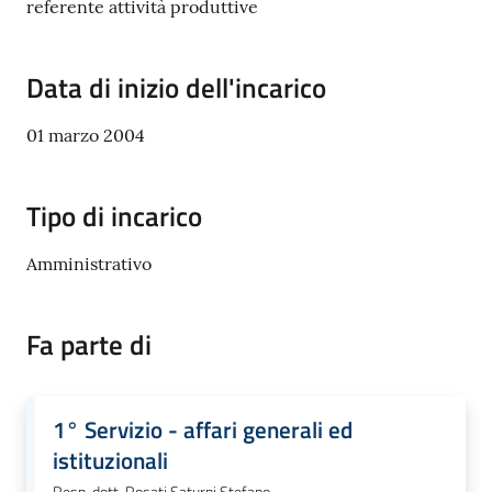
referente attività produttive
Polo
d'Enza
Data di inizio dell'incarico
01 marzo 2004
A
l
Tipo di incarico
b
o
Amministrativo
PagoPA
Fa parte di
PNRR
1° Servizio - affari generali ed
Tutti
istituzionali
gli
argomenti