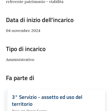
referente patrimonio - viabilità
Polo
d'Enza
Data di inizio dell'incarico
04 novembre 2024
A
l
Tipo di incarico
b
o
Amministrativo
PagoPA
Fa parte di
PNRR
3° Servizio - assetto ed uso del
Tutti
territorio
gli
argomenti