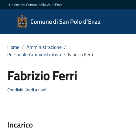
Vai al contenuto
Vai alla navigazione
Vai al footer
Unione dei Comuni della Val d'Enza
Comune
Comune di San Polo d'Enza
di San
Polo
d'Enza
Home
/
Amministrazione
/
Personale Amministrativo
/
Fabrizio Ferri
Fabrizio Ferri
Salta al contenuto
Amministrazione
Menu selezionato
Condividi
Vedi azioni
Novità
Servizi
Incarico
Vivere
San