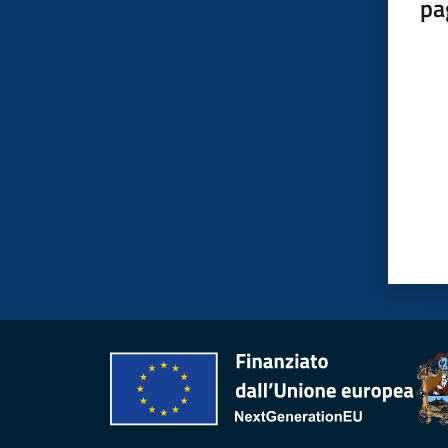
pa
Valut