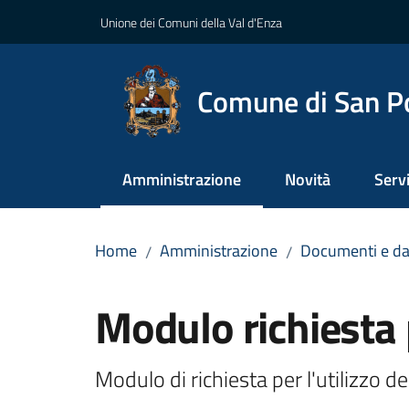
Vai al contenuto
Vai alla navigazione
Vai al footer
Unione dei Comuni della Val d'Enza
Comune di San P
Amministrazione
Novità
Servi
Menu selezionato
Home
Amministrazione
Documenti e da
/
/
Salta al contenuto
Modulo richiesta
Modulo di richiesta per l'utilizzo 