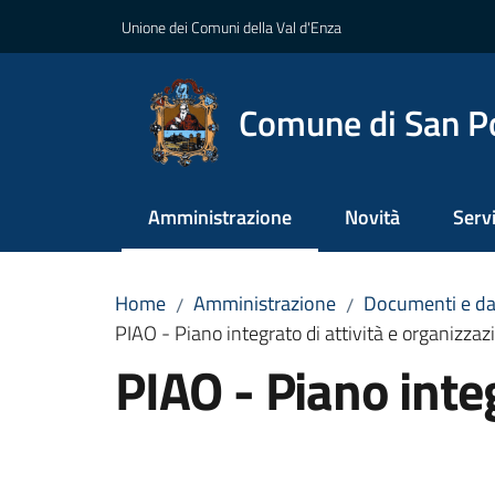
Vai al contenuto
Vai alla navigazione
Vai al footer
Unione dei Comuni della Val d'Enza
Comune di San P
Amministrazione
Novità
Servi
Menu selezionato
Home
Amministrazione
Documenti e da
/
/
PIAO - Piano integrato di attività e organizzaz
PIAO - Piano integ