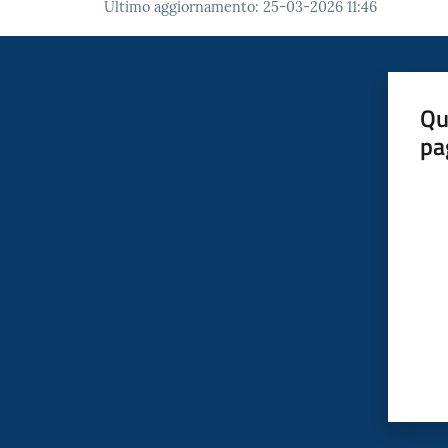
Ultimo aggiornamento
:
25-03-2026 11:46
Qu
pa
Valut