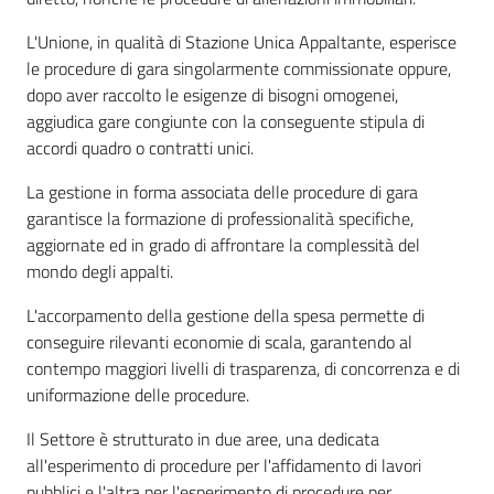
Polo
d'Enza
L'Unione, in qualità di Stazione Unica Appaltante, esperisce
le procedure di gara singolarmente commissionate oppure,
dopo aver raccolto le esigenze di bisogni omogenei,
aggiudica gare congiunte con la conseguente stipula di
accordi quadro o contratti unici.
A
La gestione in forma associata delle procedure di gara
l
garantisce la formazione di professionalità specifiche,
b
aggiornate ed in grado di affrontare la complessità del
o
mondo degli appalti.
L'accorpamento della gestione della spesa permette di
PagoPA
conseguire rilevanti economie di scala, garantendo al
contempo maggiori livelli di trasparenza, di concorrenza e di
PNRR
uniformazione delle procedure.
Il Settore è strutturato in due aree, una dedicata
Tutti
all'esperimento di procedure per l'affidamento di lavori
gli
pubblici e l'altra per l'esperimento di procedure per
argomenti