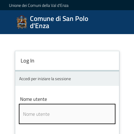
Vai al contenuto
Vai alla navigazione
Vai al footer
Unione dei Comuni della Val d'Enza
Comune di San Polo
Comune
d'Enza
di San
Polo
d'Enza
Log In
Amministrazione
Accedi per iniziare la sessione
Novità
Nome utente
Servizi
Vivere
San